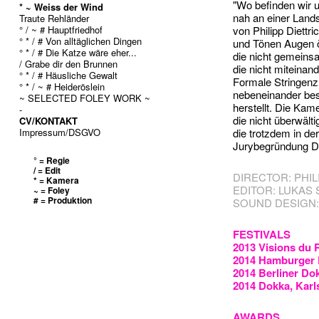
"Wo befinden wir 
* ~ Weiss der Wind
nah an einer Lands
Traute Rehländer
° / ~ # Hauptfriedhof
von Philipp Diettr
° * / # Von alltäglichen Dingen
und Tönen Augen ö
° * / # Die Katze wäre eher...
die nicht gemeinsa
/ Grabe dir den Brunnen
die nicht miteinan
° * / # Häusliche Gewalt
Formale Stringenz
° * / ~ # Heideröslein
nebeneinander best
~ SELECTED FOLEY WORK ~
herstellt. Die Kam
-
die nicht überwält
CV/KONTAKT
Impressum/DSGVO
die trotzdem in de
Jurybegründung D
° = Regie
/ = Edit
DIRECTOR: PHIL
* = Kamera
EDITOR: LUKAS
~ = Foley
# = Produktion
SOUND DESIGN
FESTIVALS
2013 Visions du 
2014 Hamburger 
2014 Berliner Do
2014 Dokka, Karl
AWARDS