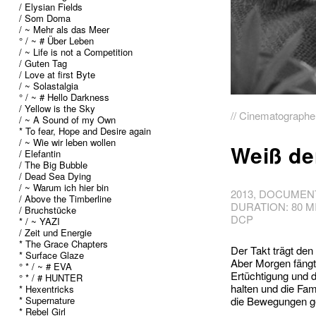
/ Elysian Fields
/ Som Doma
/ ~ Mehr als das Meer
° / ~ # Über Leben
/ ~ Life is not a Competition
/ Guten Tag
/ Love at first Byte
/ ~ Solastalgia
° / ~ # Hello Darkness
/ Yellow is the Sky
// Cinematographer
/ ~ A Sound of my Own
* To fear, Hope and Desire again
/ ~ Wie wir leben wollen
Weiß de
/ Elefantin
/ The Big Bubble
/ Dead Sea Dying
/ ~ Warum ich hier bin
2013, DOCUMENT
/ Above the Timberline
DURATION: 80 M
/ Bruchstücke
DCP
* / ~ YAZI
/ Zeit und Energie
* The Grace Chapters
Der Takt trägt den 
* Surface Glaze
Aber Morgen fängt
° * / ~ # EVA
Ertüchtigung und 
° * / # HUNTER
halten und die Fam
* Hexentricks
* Supernature
die Bewegungen g
* Rebel Girl